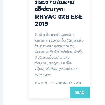
ກອ​ບການຄົນລາວ
ເຂົ້າຮ່ວມງານ
RHVAC ແລະ E&E
2019
ກົມສົ່ງເສີມການຄ້າລະຫວ່າງ
ປະເທດ ກະຊວງ ພານິດ (ໄທ) ສົມທົບ
ກັບ ສະພາອຸດສາຫະກຳແຫ່ງ
ປະເທດໄທ ຈັດທັບໃຫຍ່ປະຊາສຳພັນ
3 ປະເທດເພື່ອນບ້ານ ລາວ,
ກຳປູເຈຍ, ຫວຽດນາມ ເພື່ອ
ເຊີນຊວນໄປຮ່ວມງານລະດັບອາ
ຊຽນ 2 ງານ
ADMIN
-
14 JANUARY 2019
READ