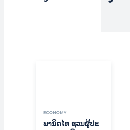
ECONOMY
ພານິດໄທ ຊວນ​ຜູ້​ປະ​