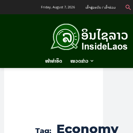
ເຂົ້າ​ສູ່​ລະ​ບົບ / ເຂົ້າ​ຮ່ວມ
Friday, August 7, 2026
ໜ້າທຳອິດ
ໝວດຂ່າວ
Economy
Tag: