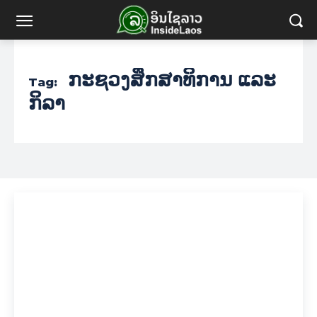
ກະຊວງສຶກສາທິການ ແລະ
Tag:
ກິລາ