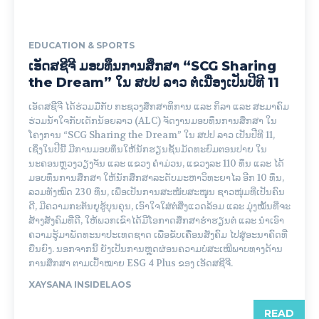
EDUCATION & SPORTS
ເອັດສຊີຈີ ມອບທຶນການສຶກສາ “SCG Sharing
the Dream” ໃນ ສປປ ລາວ ຕໍ່ເນື່ອງເປັນປີທີ 11
ເອັດສຊີຈີ ໄດ້ຮ່ວມມືກັບ ກະຊວງສຶກສາທິການ ແລະ ກິລາ ແລະ ສະມາຄົມ
ຮ່ວມນ້ຳໃຈກັບເດັກນ້ອຍລາວ (ALC) ຈັດງານມອບທຶນການສຶກສາ ໃນ
ໂຄງການ “SCG Sharing the Dream” ໃນ ສປປ ລາວ ເປັນປີທີ 11,
ເຊິ່ງໃນປີນີ້ ມີການມອບທຶນໃຫ້ນັກຮຽນຊັ້ນມັດທະຍົມຕອນປາຍ ໃນ
ນະຄອນຫຼວງວຽງຈັນ ແລະ ແຂວງ ຄຳມ່ວນ, ແຂວງລະ 110 ທຶນ ແລະ ໄດ້
ມອບທຶນການສຶກສາ ໃຫ້ນັກສຶກສາລະດັບມະຫາວິທະຍາໄລ ອີກ 10 ທຶນ,
ລວມທັງໝົດ 230 ທຶນ, ເພື່ອເປັນການສະໜັບສະໜູນ ຊາວໜຸ່ມທີ່ເປັນຄົນ
ດີ, ມີຄວາມກະຕັນຍູຮູ້ບຸນຄຸນ, ເອົາໃຈໃສ່ຕໍ່ສິ່ງແວດລ້ອມ ແລະ ມຸ່ງໝັ້ນທີ່ຈະ
ສ້າງສັງຄົມທີ່ດີ, ໃຫ້ພວກເຂົາໄດ້​ມີ​ໂອ​ກາດ​ສຶກສາຮ່ຳ​ຮຽນ​ຕໍ່​ ​ແລະ ​ນຳ​ເອົາ​
ຄວາມ​ຮູ້​ມາ​ພັດທະນາ​ປະ​ເທດຊາດ ເພື່ອ​ຂັບ​ເຄື່ອນ​ສັງ​ຄົມ​ ໄປສູ່ອະນາຄົດທີ່
ຍືນຍົງ. ນອກຈາກນີ້ ຍັງເປັນການຫຼຸດຜ່ອນຄວາມບໍ່ສະເໝີພາບທາງດ້ານ
ການສຶກສາ ຕາມເປົ້າໝາຍ ESG 4 Plus ຂອງ ເອັດສຊີຈີ.
XAYSANA INSIDELAOS
READ