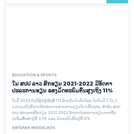
EDUCATION & SPORTS
ໃນ ສປປ ລາວ ສົກຮຽນ 2021-2022 ມີອັດຕາ
ປະລະການຮຽນ ຂອງມັດທະຍົມຕົ້ນສູງເຖິງ 11%
ໃນປີ 2020 ຍັງມີຜູ້ບໍ່ຮູ້ໜັງສື 773 ລ້ານຄົນໃນທົ່ວໂລກ ໃນນັ້ນມີ 2 ໃນ 3
ແມ່ນແມ່ຍິງທີ່ຂາດທັກສະການອ່ານການຂຽນໂດຍພື້ນຖານ, ສຳລັບ ສປປ
ລາວ ສະເພາະສົກຮຽນ 2021-2022 ອັດຕາປະລະການຮຽນຈາກຊັ້ນ
ປະຖົມສຶກສາຢູ່ທີ່ 4,9% ແລະ ມັດທະຍົມຕົ້ນຢູ່ທີ່ 11%.
XAYSANA INSIDELAOS