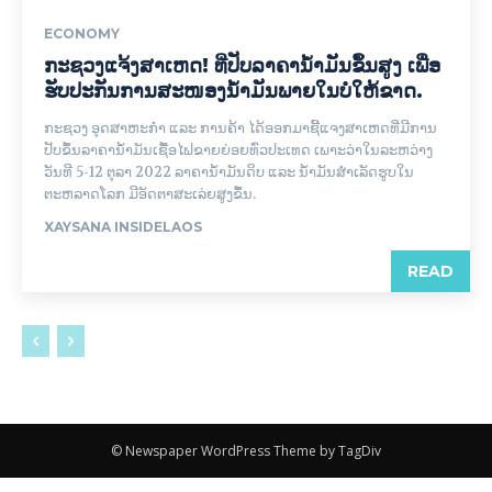
ECONOMY
ກະຊວງແຈ້ງສາເຫດ! ທີ່ປັບລາຄານໍ້າມັນຂຶ້ນສູງ ເພື່ອ
ຮັບປະກັນການສະໜອງນໍ້າມັນພາຍໃນບໍ່ໃຫ້ຂາດ.
ກະຊວງ ອຸດສາຫະກຳ ແລະ ການຄ້າ ໄດ້ອອກມາຊີ້ແຈງສາເຫດທີ່ມີການ
ປັບຂຶ້ນລາຄານໍ້າມັນເຊື້ອໄຟຂາຍຍ່ອຍທົ່ວປະເທດ ເພາະວ່າໃນລະຫວ່າງ
ວັນທີ 5-12 ຕຸລາ 2022 ລາຄານ້ຳມັນດິບ ແລະ ນ້ຳມັນສໍາເລັດຮູບໃນ
ຕະຫລາດໂລກ ມີອັດຕາສະເລ່ຍສູງຂຶ້ນ.
XAYSANA INSIDELAOS
READ
© Newspaper WordPress Theme by TagDiv