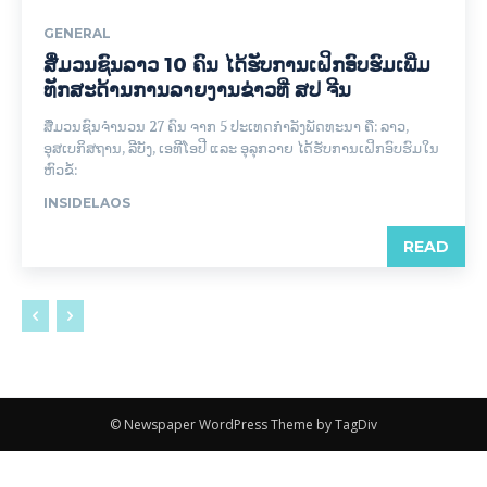
GENERAL
ສື່ມວນຊົນລາວ 10 ຄົນ ໄດ້ຮັບການເຝິກອົບຮົມເພີ່ມ
ທັກສະດ້ານການລາຍງານຂ່າວທີ່ ສປ ຈີນ
ສື່ມວນຊົນຈໍານວນ 27 ຄົນ ຈາກ 5 ປະເທດກໍາລັງພັດທະນາ ຄື: ລາວ,
ອຸສເບກິສຖານ, ລີບັງ, ເອທີໂອປີ ແລະ ອຸລຸກວາຍ ໄດ້ຮັບການເຝິກອົບຮົມໃນ
ຫົວຂໍ້:
INSIDELAOS
READ
© Newspaper WordPress Theme by TagDiv