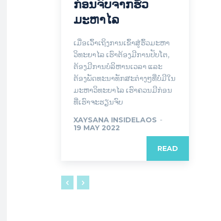
ກ່ອນຈົບຈາກຮົ້ວ
ມະຫາໄລ
ເມື່ອເວົ້າເຖິງການເຂົ້າສູ່ຮົ້ວມະຫາ
ວິທະຍາໄລ ເຮົາຕ້ອງມີການປັບໂຕ,
ຕ້ອງມີການບໍລິຫານເວລາ ແລະ
ຕ້ອງພັດທະນາທັກສະຕ່າງໆທີ່ບໍ່ມີໃນ
ມະຫາວິທະຍາໄລ ເຮົາຄວນມີກ່ອນ
ທີ່ເຮົາຈະຮຽນຈົບ
XAYSANA INSIDELAOS
-
19 MAY 2022
READ