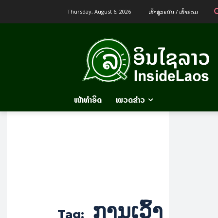
ເຂົ້າ​ສູ່​ລະ​ບົບ / ເຂົ້າ​ຮ່ວມ
Thursday, August 6, 2026
ໜ້າທຳອິດ
ໝວດຂ່າວ
ການເວົ້າ
Tag: