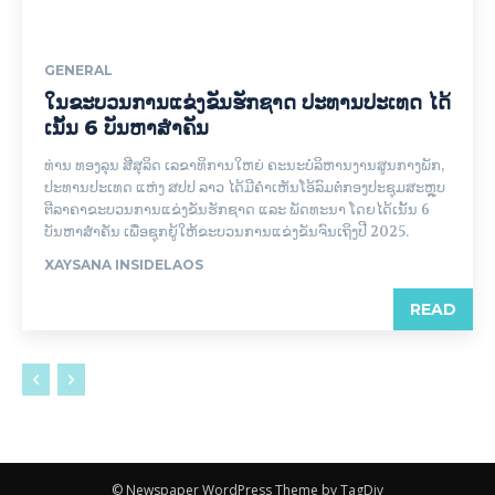
GENERAL
ໃນຂະບວນການແຂ່ງຂັນຮັກຊາດ ປະທານປະເທດ ໄດ້
ເນັ້ນ 6 ບັນຫາສຳຄັນ
ທ່ານ ທອງລຸນ ສີສຸລິດ ເລຂາທິການໃຫຍ່ ຄະນະບໍລິຫານງານສູນກາງພັກ,
ປະທານປະເທດ ແຫ່ງ ສປປ ລາວ ໄດ້ມີຄຳເຫັນໂອ້ລົມຕໍ່ກອງປະຊຸມສະຫຼຸບ
ຕີລາຄາຂະບວນການແຂ່ງຂັນຮັກຊາດ ແລະ ພັດທະນາ ໂດຍໄດ້ເນັ້ນ 6
ບັນຫາສຳຄັນ ເພື່ອຊຸກຍູ້ໃຫ້ຂະບວນການແຂ່ງຂັນຈົນເຖິງປີ 2025.
XAYSANA INSIDELAOS
READ
© Newspaper WordPress Theme by TagDiv