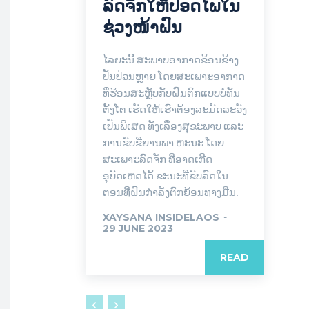
ລົດຈັກໃຫ້ປອດໄພໃນ
ຊ່ວງໜ້າຝົນ
ໄລຍະນີ້ ສະພາບອາກາດຂ້ອນຂ້າງ
ປັ່ນປ່ວນຫຼາຍ ໂດຍສະເພາະອາກາດ
ທີ່ຮ້ອນສະຫຼັບກັບຝົນຕົກແບບບໍ່ທັນ
ຕັ້ງໂຕ ເຮັດໃຫ້ເຮົາຕ້ອງລະມັດລະວັງ
ເປັນພິເສດ ທັງເລື່ອງສຸຂະພາບ ແລະ
ການຂັບຂີ່ຍານພາ ຫະນະ ໂດຍ
ສະເພາະລົດຈັກ ທີ່ອາດເກີດ
ອຸບັດເຫດໄດ້ ຂະນະທີ່ຂັບລົດໃນ
ຕອນທີ່ຝົນກຳລັງຕົກຍ້ອນທາງມື່ນ.
XAYSANA INSIDELAOS
-
29 JUNE 2023
READ