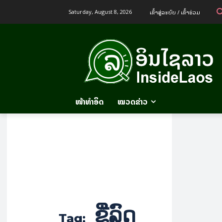
ເຂົ້າ​ສູ່​ລະ​ບົບ / ເຂົ້າ​ຮ່ວມ
Saturday, August 8, 2026
ໜ້າທຳອິດ
ໝວດຂ່າວ
ຂີ່ລົດ
Tag: