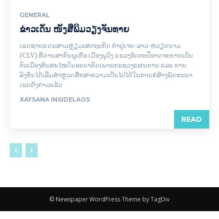
GENERAL
ຂ່າວເດັ່ນ ໜັງສືພິມວຽງຈັນທາຍ
ເຂດຊາຍແດນສາມຫຼ່ຽມເສດຖະກິດ ກຳປູເຈຍ-ລາວ-ຫວຽດນາມ
(CLV) ທີ່ດ່ານສາກົນພູເກືອ ເມືອງພູວົງ ແຂວງອັດຕະປືອາດຈະກາຍເປັນ
ຕົວເມືອງທັນສະໄໝໃນອະນາຄົດເພາະກະຊວງແຜນການ ແລະ ການ
ລົງທຶນໄດ້ເລີ່ມສໍາຫຼວດສຶກສາຄວາມເປັນໄປໄດ້ໃນການກໍ່ສ້າງພັດທະນາ
ເຂດດັ່ງກ່າວແລ້ວ
XAYSANA INSIDELAOS
READ
© Newspaper WordPress Theme by TagDiv