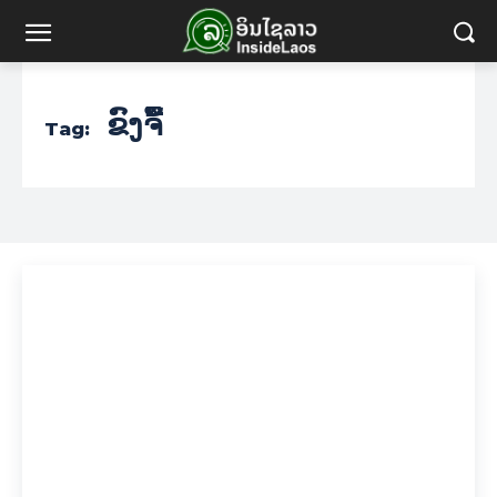
ຂົງຈື້
Tag: