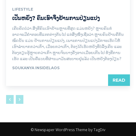
LIFESTYLE
ເປັນຫຍັງ? ຄົນເຮົາຈຶງຢ້ານການປ່ຽນແປງ
ເຄີຍຄິດບໍ່ວ່າ ສິ່ງທີ່ຄົນເຮົາຢ້ານຫຼາຍທີ່ສຸດ ແມ່ນຫຍັງ? ຫຼາຍຄົນກໍ
ອາດຈະມີຄຳຕອບທີ່ແຕກຕ່າງກັນໄປ ແຕ່ສິ່ງໜຶ່ງເຊື່ອວ່າ ຫຼາຍຄົນຢ້ານຄືກັນ
ໝົດນັ້ນ ແມ່ນ ຢ້ານການປ່ຽນແປງ, ເພາະການປ່ຽນແປງມັກຈະເຮັດໃຫ້
ເຮົາລຳບາກກວ່າເກົ່າ, ເມື່ອຍກວ່າເກົ່າ, ຕ້ອງໄດ້ເຮັດຫຍັງທີ່ບໍ່ລຶ້ງເຄີຍ ແລະ
ຕ້ອງຮຽນຮູ້ຫຼາຍກວ່າເກົ່າ ຫຼາຍຈົນບາງຄັ້ງອາດເມື່ອຍເກີນໄປ ທັງທີ່ການ
ເຮັດ ແລະ ເປັນຄືແບບທີ່ຜ່ານມາມັນສະບາຍຢູ່ແລ້ວ ເປັນຫຍັງຕ້ອງປ່ຽນ?
SOUKANYA INSIDELAOS
READ
© Newspaper WordPress Theme by TagDiv