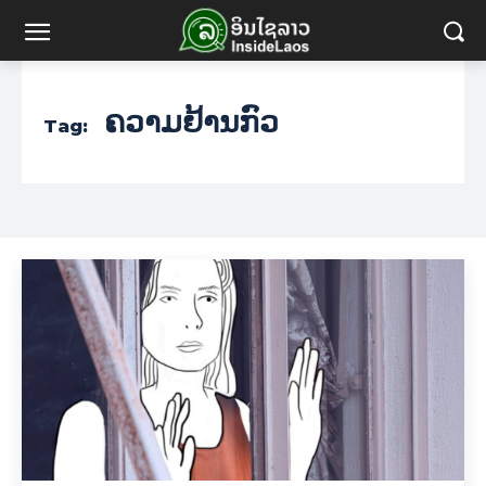
ຄວາມຢ້ານກົວ
Tag: