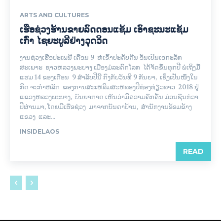
ARTS AND CULTURES
ເຮືອຊ່ວງຮ້ານຂາຍລົດດອນແຊ້ມ ເອົາຊະນະແຊ້ມ
ເກົ່າ ໄຊຍະບູລີຢ່າງວຸດວິດ
ງານຊ່ວງເຮືອປະເພນີ ເດືອນ 9 ຫໍ່ເຂົ້າປະດັບດີນ ອັນເປັນເອກະລັກ
ສະເພາະ ຊາວຫລວງພະບາງ ເມືອງມໍລະດົກໂລກ ໄດ້ຈັດຂຶ້ນທຸກປີ ພໍເຖິງມື້
ແຮມ 14 ຂອງເດືອນ 9 ສຳລັບປີນີ້ ກົງກັບວັນທີ 9 ກັນຍາ, ເຊິ່ງເປັນໜຶ່ງໃນ
ກິດ ຈະກໍາຫລັກ ຂອງການສະເຫລີມສະຫລອງປີທ່ອງທ່ຽວລາວ 2018 ຢູ່
ແຂວງຫລວງພະບາງ, ບັນຍາກາດ ເຫັນວ່າມີຄວາມຄືກຄື້ນ ມ່ວນຊື່ນກ່ວາ
ປີຜ່ານມາ, ໂດຍມີເຮືອຊ່ວງ ມາຈາກບັນດາບ້ານ, ສຳນັກງານອ້ອມຂ້າງ
ແຂວງ ແລະ...
INSIDELAOS
READ