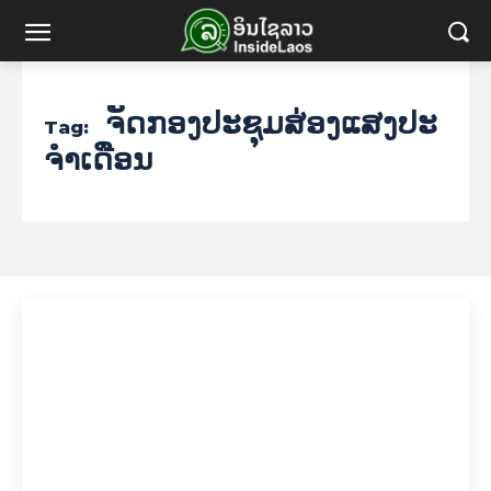
ຈັດກອງປະຊຸມສ່ອງແສງປະ
Tag:
ຈໍາເດືອນ