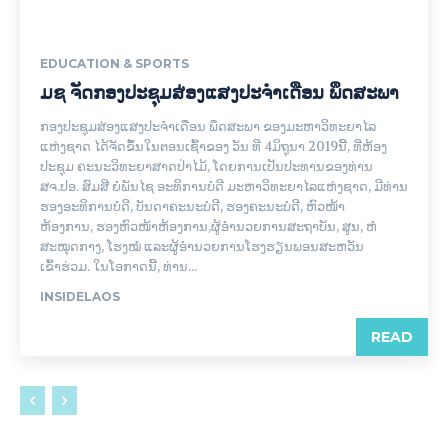
EDUCATION & SPORTS
ມຊ ຈັດກອງປະຊຸມສ່ອງແສງປະຈໍາເດືອນ ພຶດສະພາ
ກອງປະຊຸມສ່ອງແສງປະຈຳເດືອນ ພຶດສະພາ ຂອງມະຫາວິທະຍາໄລ
ແຫ່ງຊາດ ໄດ້ຈັດຂຶ້ນໃນຕອນເຊົ້າຂອງ ວັນ ທີ 4ມິຖຸນາ 2019ນີ້, ທີ່ຫ້ອງ
ປະຊຸມ ຄະນະວິທະຍາສາດປ່າໄມ້, ໂດຍການເປັນປະທານຂອງທ່ານ
ສຈ.ປອ. ສົມສີ ຍໍພັນໄຊ ອະທິການບໍດີ ມະຫາວິທະຍາໄລແຫ່ງຊາດ, ມີທ່ານ
ຮອງອະທິການບໍດີ, ບັນດາຄະນະບໍດີ, ຮອງຄະນະບໍດີ, ຫົວໜ້າ
ຫ້ອງການ, ຮອງຫົວໜ້າຫ້ອງການ,ຜູ້ອໍານວຍການສະຖາບັນ, ສູນ, ຫໍ
ສະໝຸດກາງ, ໂຮງໝໍ ແລະຜູ້ອໍານວຍການໂຮງຮຽນພອນສະຫວັນ
ເຂົ້າຮ່ວມ. ໃນໂອກາດນີ້, ທ່ານ...
INSIDELAOS
READ