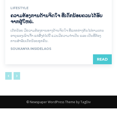
LIFESTYLE
ຄວາມຕ້ອງການດ້ານຈິດໃຈ ທີ່ເດັກນ້ອຍຄວນໄດ້ຮັບ
ຈາກຜູ້ໃຫຍ່.
ເດັກນ້ອຍ ມີຄວາມຕ້ອງການທາງດ້ານຈິດໃຈ ທີ່ແຕກຕ່າງກັນໄປຕາມເກນ
ອາຍຸຂອງເຂົາເຈົ້າ ແຕ່ສິ່ງຕໍ່ໄປນີ້ ແມ່ນມີຄວາມຈໍາເປັນ ແລະ ​ເປັນ​ທີ່​ຕ້ອງ​
ການ​ສໍາ​ລັບ​ເດັກ​ນ້ອຍ​ທຸກ​ຄົນ​.
SOUKANYA INSIDELAOS
READ
© Newspaper WordPress Theme by TagDiv