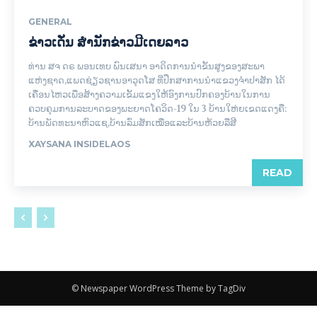
GENERAL
ຂ່າວເດັ່ນ ສຳນັກຂ່າວມີເດຍລາວ
ທ່ານ ສຈ ດຣ ພອນເທບ ພົນເສນາ ອາດິດການນໍາຂັ້ນສູງຂອງສະພາ
ແຫ່ງຊາດ,ແພດຊ່ຽວຊານອາວຸດໂສ ທີ່ປຶກສາການນໍາແຂວງຈຳປາສັກ ໄດ້
ເຄື່ອນໄຫວເພື່ອສ້າງຄວາມເຂັ້ມແຂງໃຫ້ອົງການປົກຄອງບ້ານໃນການ
ຄວບຄຸມການລະບາດຂອງພະຍາດໂຄວິດ-19 ໃນ 3 ບ້ານໃຫ່ຍເຂດແດງຄື:
ບ້ານພັດທະນາຫົວແຊ,ບ້ານລົ່ມສັກເໝືອແລະບ້ານຫ້ວຍລືສີ
XAYSANA INSIDELAOS
READ
© Newspaper WordPress Theme by TagDiv