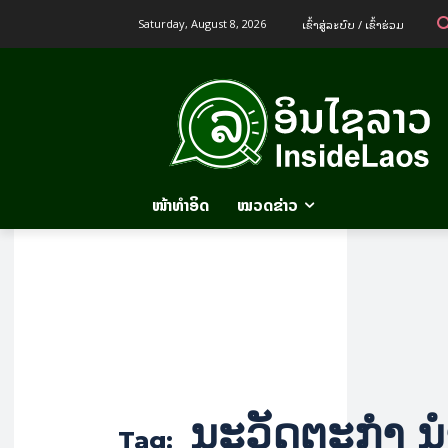
ເຂົ້າ​ສູ່​ລະ​ບົບ / ເຂົ້າ​ຮ່ວມ
Saturday, August 8, 2026
ໜ້າທຳອິດ
ໝວດຂ່າວ
ນະວັດຕະກໍາ ນໍ
Tag: