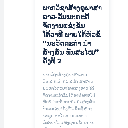
ພາກວິຊາສ້າງຄູພາສາ
ລາວ-ວັນນະຄະດີ
ຈັດງານແຂ່ງຂັນ
ໂຕ້ວາທີ ພາຍໃຕ້ຫົວຂໍ້
“ນະວັດຕະກໍາ ນໍາ
ສ້າງສັນ ທັນສະໄໝ”
ຄັ້ງທີ 2
ພາກວິຊາສ້າງຄູພາສາລາວ-
ວັນນະຄະດີ ຄະນະສຶກສາສາດ
ມະຫາວິທະຍາໄລແຫ່ງຊາດ ໄດ້
ຈັດງານແຂ່ງຂັນໂຕ້ວາທີ ພາຍໃຕ້
ຫົວຂໍ້ “ນະວັດຕະກໍາ ນໍາສ້າງສັນ
ທັນສະໄໝ” ຄັ້ງທີ 2 ຂຶ້ນທີ່ ຫ້ອງ
ປະຊຸມ ສະໂມສອນ ມະຫາ
ວິທະຍາໄລແຫ່ງຊາດ. ໂດຍການ