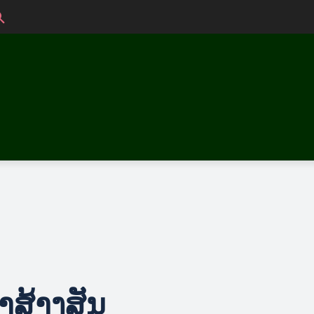
າສ້າງສັນ