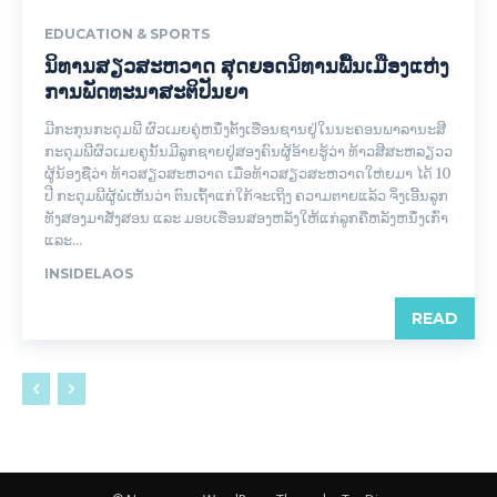
EDUCATION & SPORTS
ນິທານສຽວສະຫວາດ ສຸດຍອດນິທານພື້ນເມືອງແຫ່ງ
ການພັດທະນາສະຕິປັນຍາ
ມີກະກຸນກະດຸມພີ ຜົວເມຍຄູ່ຫນຶ່ງຕັ້ງເຮືອນຊານຢູ່ໃນນະຄອນພາລານະສີ
ກະດຸມພີຜົວເມຍຄູນັ້ນມີລູກຊາຍຢູ່ສອງຄົນຜູ້ອ້າຍຮູ້ວ່າ ທ້າວສີສະຫລຽວວ
ຜູ້ນ້ອງຊືວ່າ ທ້າວສຽວສະຫວາດ ເມື່ອທ້າວສຽວສະຫວາດໃຫ່ຍມາ ໄດ້ 10
ປີ ກະດຸມພີຜູ້ພໍ່ເຫັນວ່າ ຕົນເຖົ້າແກ່ໃກ້ຈະເຖິງ ຄວາມຕາຍແລ້ວ ຈິ່ງເອີ້ນລູກ
ທັງສອງມາສັ່ງສອນ ແລະ ມອບເຮືອນສອງຫລັງໃຫ້ແກ່ລູກຄືຫລັງຫນຶ່ງເກົ່າ
ແລະ...
INSIDELAOS
READ