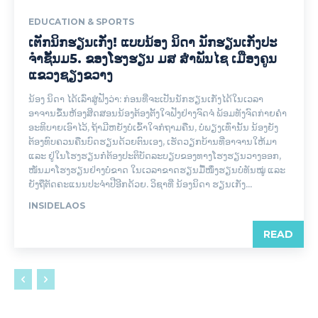
EDUCATION & SPORTS
ເຕັກນິກຮຽນເກັ່ງ! ແບບນ້ອງ ນິດາ ນັກຮຽນເກັ່ງປະ
ຈຳຊັ້ນມ5. ຂອງໂຮງຮຽນ ມສ ສໍາພັນໄຊ ເມືອງຄູນ
ແຂວງຊຽງຂວາງ
ນ້ອງ ນິດາ ໄດ້ເລົ່າສູ່ຟັງວ່າ: ກ່ອນທີ່ຈະເປັນນັກຮຽນເກັ່ງໄດ້ໃນເວລາ
ອາຈານຂຶ້ນຫ້ອງສິດສອນນ້ອງຕ້ອງຕັ້ງໃຈຟັງຢ່າງຈົດຈໍ່ ພ້ອມທັງຈົດກ່າຍຄໍາ
ອະທິບາຍເອົາໄວ້, ຖ້າມີຫຍັງບໍ່ເຂົ້າໃຈກໍຖາມຄືນ, ບໍ່ພຽງເທົ່ານັ້ນ ນ້ອງຍັງ
ຕ້ອງທົບຄວນຄືນບົດຮຽນດ້ວຍຕົນເອງ, ເຮັດວຽກບ້ານທີ່ອາຈານໃຫ້ມາ
ແລະ ຢູ່ໃນໂຮງຮຽນກໍຕ້ອງປະຕິບັດລະບຽບຂອງທາງໂຮງຮຽນວາງອອກ,
ໜັ່ນມາໂຮງຮຽນຢ່າງບໍ່ຂາດ ໃນເວລາຂາດຮຽນມື້ໜຶ່ງຮຽນບໍ່ທັນໝູ່ ແລະ
ຍັງຖືຕັດຄະແນນປະຈໍາປີອີກດ້ວຍ. ວິຊາທີ່ ນ້ອງນິດາ ຮຽນເກັ່ງ...
INSIDELAOS
READ