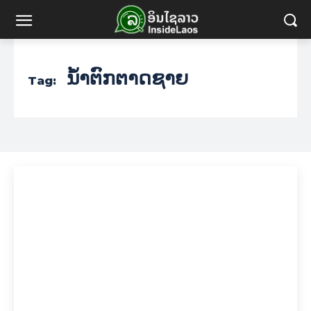
ນ້ຳຕົກຕາດຊາຍ
Tag: