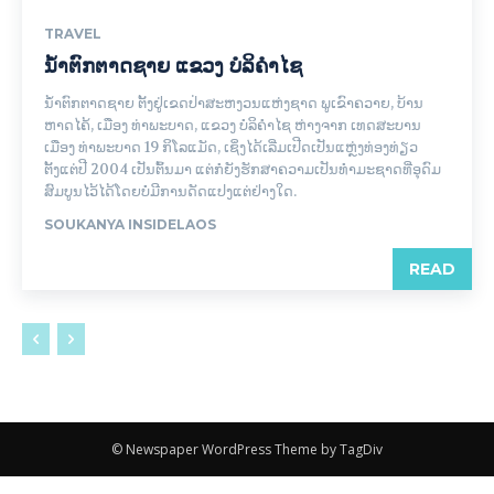
TRAVEL
ນ້ຳຕົກຕາດຊາຍ ແຂວງ ບໍລິຄຳໄຊ
ນ້ຳຕົກຕາດຊາຍ ຕັ້ງຢູ່ເຂດປ່າສະຫງວນແຫ່ງຊາດ ພູເຂົາຄວາຍ, ບ້ານ
ຫາດໄຄ້, ເມືອງ ທ່າພະບາດ, ແຂວງ ບໍລິຄຳໄຊ ຫ່າງຈາກ ເທດສະບານ
ເມືອງ ທ່າພະບາດ 19 ກິໂລແມັດ, ເຊິ່ງໄດ້ເລີ່ມເປີດເປັນແຫຼ່ງທ່ອງທ່ຽວ
ຕັ້ງແຕ່ປີ 2004 ເປັນຕົ້ນມາ ແຕ່ກໍຍັງຮັກສາຄວາມເປັນທຳມະຊາດທີ່ອຸດົມ
ສົມບູນໄວ້ໄດ້ໂດຍບໍ່ມີການດັດແປງແຕ່ຢ່າງໃດ.
SOUKANYA INSIDELAOS
READ
© Newspaper WordPress Theme by TagDiv