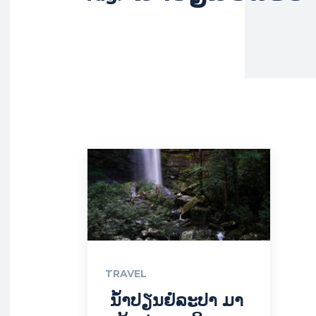
TRAVEL
ນ້ຳປຽນຢໍລະປາ ມາ