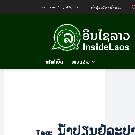
ເຂົ້າ​ສູ່​ລະ​ບົບ / ເຂົ້າ​ຮ່ວມ
Saturday, August 8, 2026
ໜ້າທຳອິດ
ໝວດຂ່າວ
ນ້ຳປຽນຢໍລະປ
Tag: