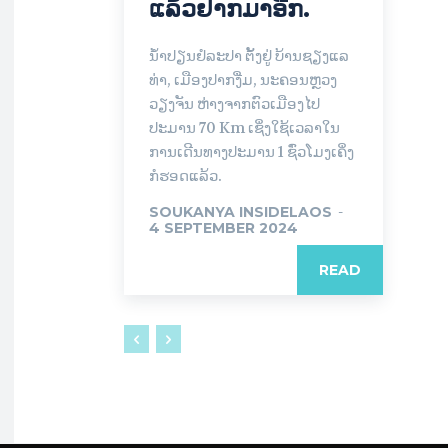
ແລ້ວຢາກມາອີກ.
ນ້ຳປຽນຢໍລະປາ ຕັ້ງຢູ່ ບ້ານຊຽງແລ
ທ່າ, ເມືອງປາກງື່ມ, ນະຄອນຫຼວງ
ວຽງຈັນ ຫ່າງຈາກຕົວເມືອງໄປ
ປະມານ 70 Km ເຊິ່ງໃຊ້ເວລາໃນ
ການເດີນທາງປະມານ 1 ຊົ່ວໂມງເຄິ່ງ
ກໍຮອດແລ້ວ.
SOUKANYA INSIDELAOS
-
4 SEPTEMBER 2024
READ