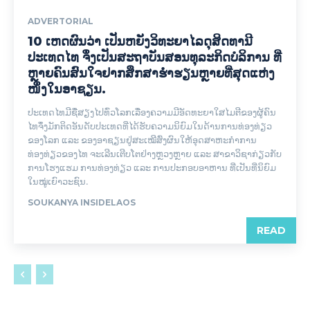
ADVERTORIAL
10 ເຫດຜົນວ່າ ເປັນຫຍັງວິທະຍາໄລດຸສິດທານີ
ປະເທດໄທ ຈຶ່ງເປັນສະຖາບັນສອນທຸລະກິດບໍລິການ ທີ່
ຫຼາຍຄົນສົນໃຈຢາກສຶກສາຮໍ່າຮຽນຫຼາຍທີ່ສຸດແຫ່ງ
ໜຶ່ງໃນອາຊຽນ.
ປະເທດໄທມີຊື່ສຽງໄປທົ່ວໂລກເລື່ອງຄວາມມີອັດທະຍາໃສໄມຕີຂອງຜູ້ຄົນ
ໄທຈຶ່ງມັກຕິດອັນດັບປະເທດທີ່ໄດ້ຮັບຄວາມນິຍົມໃນດ້ານການທ່ອງທ່ຽວ
ຂອງໂລກ ແລະ ຂອງອາຊຽນຢູ່ສະເໝີສົ່ງຜົນໃຫ້ອຸດສາຫະກໍາການ
ທ່ອງທ່ຽວຂອງໄທ ຈະເລີນເຕີບໂຕຢ່າງຫຼວງຫຼາຍ ແລະ ສາຂາວິຊາກ່ຽວກັບ
ການໂຮງແຮມ ການທ່ອງທ່ຽວ ແລະ ການປະກອບອາຫານ ທີ່ເປັນທີ່ນິຍົມ
ໃນໝູ່ເຍົາວະຊົນ.
SOUKANYA INSIDELAOS
READ