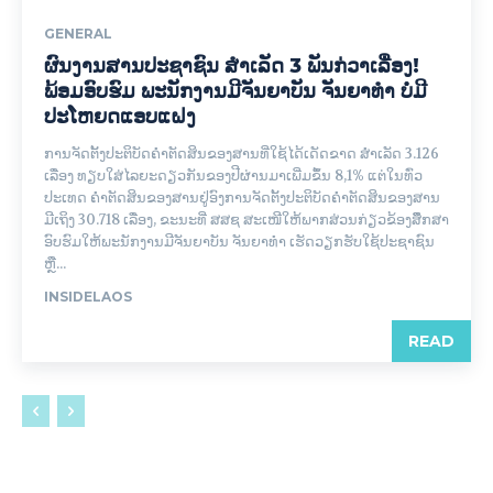
GENERAL
ຜົນງານສານປະຊາຊົນ ສຳເລັດ 3 ພັນກ່ວາເລື່ອງ!
ພ້ອມອົບຮົມ ພະນັກງານມີຈັນຍາບັນ ຈັນຍາທຳ ບໍ່ມີ
ປະໂຫຍດແອບແຝງ
ການຈັດຕັ້ງປະຕິບັດຄຳຕັດສິນຂອງສານທີ່ໃຊ້ໄດ້ເດັດຂາດ ສຳເລັດ 3.126
ເລື່ອງ ທຽບໃສ່ໄລຍະດຽວກັນຂອງປີຜ່ານມາເພີ່ມຂຶ້ນ 8,1% ແຕ່ໃນທົ່ວ
ປະເທດ ຄໍາຕັດສິນຂອງສານຢູ່ອົງການຈັດຕັ້ງປະຕິບັດຄຳຕັດສິນຂອງສານ
ມີເຖິງ 30.718 ເລື່ອງ, ຂະນະທີ່ ສສຊ ສະເໜີໃຫ້ພາກສ່ວນກ່ຽວຂ້ອງສຶຶກສາ
ອົບຮົມໃຫ້ພະນັກງານມີຈັນຍາບັນ ຈັນຍາທຳ ເຮັດວຽກຮັບໃຊ້ປະຊາຊົນ
ຫຼື...
INSIDELAOS
READ