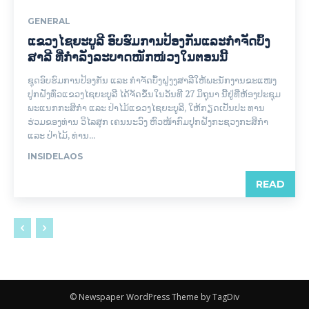
GENERAL
ແຂວງໄຊຍະບູລີ ອົບຮົມການປ້ອງກັນແລະກຳຈັດບົ້ງ
ສາລີ ທີ່ກຳລັງລະບາດໜັກໜ່ວງໃນຕອນນີ້
ຊຸດອົບຮົມການປ້ອງກັນ ແລະ ກຳຈັດບົ້ງຝູງງສາລີໃຫ້ພະນັກງານຂະແໜງ
ປູກຝັງທົ່ວແຂວງໄຊຍະບູລີ ໄດ້ຈັດຂຶ້ນໃນວັນທີ 27 ມິຖຸນາ ນີ້ຢູ່ທີ່ຫ້ອງປະຊຸມ
ພະແນກກະສິກຳ ແລະ ປ່າໄມ້ແຂວງໄຊຍະບູລີ, ໃຫ້ກຽດເປັນປະ ທານ
ຮ່ວມຂອງທ່ານ ວິໄລສຸກ ເຄນນະວົງ ຫົວໜ້າກົມປູກຝັງກະຊວງກະສິກຳ
ແລະ ປ່າໄມ້, ທ່ານ...
INSIDELAOS
READ
© Newspaper WordPress Theme by TagDiv