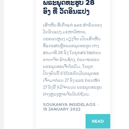
ພຣະພຸດທະຮູບ 28
ອົງ ທີ່ ວັດອິນແປງ
ເສົາຫີນ ທີ່ເກົ່າແກ່ ແລະ ສຳຄັນຂອງ
ວັດອິນແປງ ມະຫາວິຫາຣ,
ນະຄອນຫຼວງ ວຽງຈັນ ເປັນເສົາຫີນ
ທີ່ແກະສະຫຼັກພຣະພຸດທະຮູບ ປາງ
ສະມາທິ 28 ອົງ ໃນຍຸກສະໄໝກ່ອນ
ອານາຈັກ ລ້ານຊ້າງ, ກ່ອນຈະຮອດ
ພຣະພຸດທະເຈົ້າໂຄດົມ, ໃນຍຸກ
ປັດຈຸບັນນີ້ ກໍໄດ້ປະກົດມີພຣພຸດທະ
ເຈົ້າມາກ່ອນ 27 ອົງ ແລະ ກ່ອນໜ້າ
27 ອົງນີ້ ກໍມີຈຳນວນ ພຣະພຸດທະຮູບ
ຢ່າງຫຼວງຫຼາຍຈົນນັບບໍ່ຖ້ວນ.
SOUKANYA INSIDELAOS
-
15 JANUARY 2022
READ