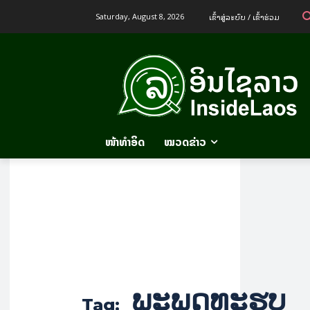
ເຂົ້າ​ສູ່​ລະ​ບົບ / ເຂົ້າ​ຮ່ວມ
Saturday, August 8, 2026
ໜ້າທຳອິດ
ໝວດຂ່າວ
ພະພຸດທະຮູບ
Tag: