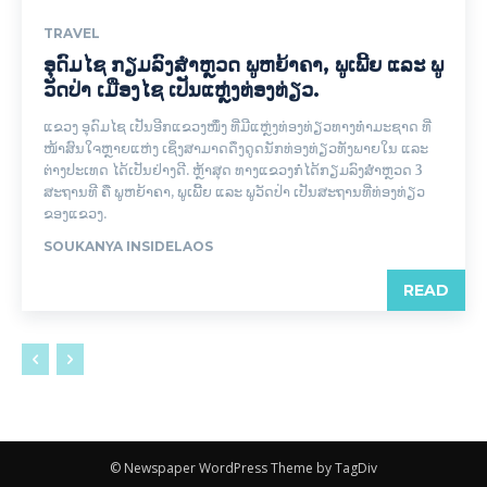
TRAVEL
ອຸດົມໄຊ ກຽມລົງສຳຫຼວດ ພູຫຍ້າຄາ, ພູເພີ້ຍ ແລະ ພູ
ວັດປ່າ ເມືອງໄຊ ເປັນແຫຼ່ງທ່ອງທ່ຽວ.
ແຂວງ ອຸດົມໄຊ ເປັນອີກແຂວງໜຶ່ງ ທີ່ມີແຫຼ່ງທ່ອງທ່ຽວທາງທຳມະຊາດ ທີ່
ໜ້າສົນໃຈຫຼາຍແຫ່ງ ເຊິ່ງສາມາດດຶງດູດນັກທ່ອງທ່ຽວທັງພາຍໃນ ແລະ
ຕ່າງປະເທດ ໄດ້ເປັນຢ່າງດີ. ຫຼ້າສຸດ ທາງແຂວງກໍໄດ້ກຽມລົງສຳຫຼວດ 3
ສະຖານທີ ຄື ພູຫຍ້າຄາ, ພູເພີ້ຍ ແລະ ພູວັດປ່າ ເປັນສະຖານທີ່ທ່ອງທ່ຽວ
ຂອງແຂວງ.
SOUKANYA INSIDELAOS
READ
© Newspaper WordPress Theme by TagDiv