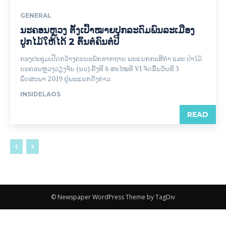
GENERAL
ນະຄອນຫຼວງ ຕັ້ງເປົ້າໝາຍປຸກລະດົມພົນລະເມືອງ
ປູກໄມ້ໃຫ້ໄດ້ 2 ຕົ້ນຕໍ່ຄົນຕໍ່ປີ
ກອງປະຊຸມເປີດກວ້າງຄະນະພັກຮາກຖານ ພະແນກກະສິກໍາ ແລະ ປ່າໄມ້
ນະຄອນຫຼວງວຽງຈັນ (ນວ) ຄັ້ງທີ 6 ສະໄໝທີ VI ຈັດຂຶ້ນວັນທີ 3
ພຶດສະພາ 2019 ຢູ່ພະແນກດັ່ງກ່າວ
INSIDELAOS
READ
© Newspaper WordPress Theme by TagDiv