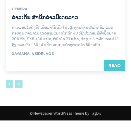
GENERAL
ຂ່າວເດັ່ນ ສຳນັກຂ່າວມີເດຍລາວ
ການມອບໃນຄັ້ງນີ້ກໍ່ເພື່ອນຳໃຊ້ເຂົ້າໃນວຽກງານຕ້ານ ສະກັດກັ້ນ ແລະ
ຄອບຄຸມ ການລະບາດຂອງພະຍາດໂຄວິດ-19 ເຊິ່ງປະກອບມີຜ້າປິດປາກ
200 ກັບ, ນ້ຳດື່ມ 30 ແຟັກ, ໝີໄວໄວ 23 ແກັດ, ປ່ອງປາ 6 ແຟັກ, ກາເຟ 15
ຖົງ ແລະ ເອັມ 150 14 ແຟັກ ລວມມູນຄ່າຫຼາຍກວ່າ 8ລ້ານກີບ
XAYSANA INSIDELAOS
READ
© Newspaper WordPress Theme by TagDiv