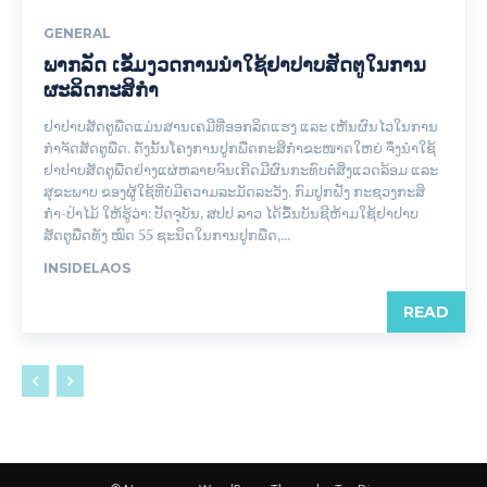
GENERAL
ພາກລັດ ເຂັ້ມງວດການນໍາໃຊ້ຢາປາບສັດຕູໃນການ
ຜະລິດກະສິກໍາ
ຢາປາບສັດຕູພືດແມ່ນສານເຄມີທີ່ອອກລິດແຮງ ແລະ ເຫັນຜົນໄວໃນການ
ກໍາຈັດສັດຕູພືດ. ດັ່ງນັ້ນໂຄງການປູກພືດກະສິກໍາຂະໜາດໃຫຍ່ ຈຶ່ງນໍາໃຊ້
ຢາປາບສັດຕູພືດຢ່າງແຜ່ຫລາຍຈົນເກີດມີຜົນກະທົບຕໍ່ສິ່ງແວດລ້ອມ ແລະ
ສຸຂະພາບ ຂອງຜູ້ໃຊ້ທີ່ບໍ່ມີຄວາມລະມັດລະວັງ. ກົມປູກຝັງ ກະຊວງກະສິ
ກໍາ-ປ່າໄມ້ ໃຫ້ຮູ້ວ່າ: ປັດຈຸບັນ, ສປປ ລາວ ໄດ້ຂຶ້ນບັນຊີຫ້າມໃຊ້ຢາປາບ
ສັດຕູພືດທັງ ໝົດ 55 ຊະນິດໃນການປູກພືດ,...
INSIDELAOS
READ