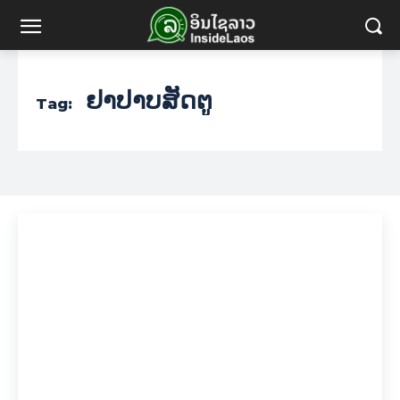
ຢາປາບສັດຕູ
Tag: