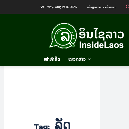
ເຂົ້າ​ສູ່​ລະ​ບົບ / ເຂົ້າ​ຮ່ວມ
Saturday, August 8, 2026
ໜ້າທຳອິດ
ໝວດຂ່າວ
ລັດ
Tag: