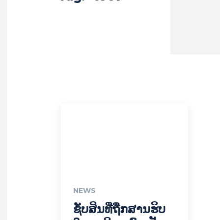
NEWS
ຊັບສິນທີ່ຖືກສານຮິບ