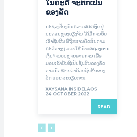
ໃນຄະດີ ຈະຕົກເປັນ
ຂອງລັດ
ກະຊວງປ້ອງກັນຄວາມສະຫງົບ ຢູ່
ນະຄອນຫຼວງວຽງຈັນ ໄດ້ມີການຮິບ
ເອົາຊັບສິນ ທີ່ຖືກສານຕັດສິນຕາມ
ຄະດີຕ່າງໆ ມອບໃຫ້ກັບກະຊວງການ
ເງິນຈຳນວນຫຼາຍລາຍການ ເພື່ອ
ມອບເຂົ້າບັນຊີເປັນຊັບສິນຂອງລັດ
ຕາມກົດໝາຍວ່າດ້ວຍຊັບສິນຂອງ
ລັດ ແລະ ລະບຽບການ.
XAYSANA INSIDELAOS
-
24 OCTOBER 2022
READ