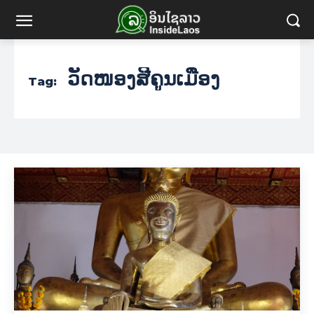
ວັດໜອງສີຄູນເມືອງ
Tag: