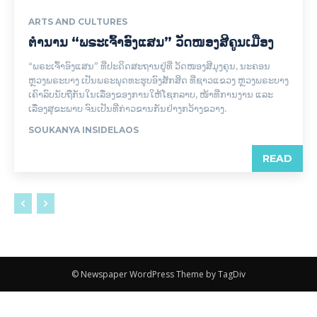
ARTS AND CULTURES
ຕຳນານ “ພຣະເຈົ້າອົງແສນ” ວັດໜອງສີຄູນເມືອງ
“ພຣະເຈົ້າອົງແສນ” ທີ່ປະດິດສະຖານຢູ່ທີ່ ວັດໜອງສີມຸງຄຸນ, ນະຄອນ
ຫຼວງພຣະບາງ ເປັນພຣະພຸດທະຮູບອົງສັກສິດ ທີ່ຊາວແຂວງ ຫຼວງພຣະບາງ
ເຄົາລົບນັບຖືກັນໃນເລື່ອງຂອງການໃຫ້ໂຊກລາບ, ໜ້າທີ່ການງານ ແລະ
ເລື່ອງສຸຂະພາບ ຈົນເປັນທີ່ກ່າວຂານກັນຢ່າງກວ້າງຂວາງ.
SOUKANYA INSIDELAOS
READ
© Newspaper WordPress Theme by TagDiv