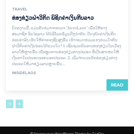
TRAVEL
ທ່ອງທ່ຽວຝ່າວິກິດ ພິຊິດຄ່າເງິນກີບລາວ
ບົດຄງາມນີ້, ແມ່ນຄັດຕໍ່ມາຈາກເພຈ "AeroLaos" ເພື່ອໃຫ້ທາງ
ສະມາຊິກ ອິນໄຊລາວ ໄດ້ບໍລິໂພກຂໍ້ມູນດີໆນຳກັນ. ປັດຈຸບັນຄ່າເງິນກີບ
ອ່ອນຄ່າລົງ ເຮັດໃຫ້ຄ່າຄອງຊີບສູງຂຶ້ນ ເຮົາຈະມາຮ່ວມແຮງຮ່ວມໃຈກັນ
ຝ່າວິກິດຄ່າເງິນອ່ອນໄດ້ແນວໃດ? 1. ເຊີນຊວນຄົນລາວທ່ອງທ່ຽວໃນເມືອງ
ລາວໃຫ້ຫຼາຍຂຶ້ນ ເພື່ອຫຼຸດການທ່ອງທ່ຽວຕ່າງປະເທດ ທີ່ເປັນສາເຫດໃຫ້
ເງິນຕາໃນປະເທດອອກນອກປະເທດ. 2. ເພິ່ມຈຳນວນນັກທ່ອງທ່ຽວຕ່າງ
ປະເທດໃຫ້ມາທ່ຽວລາວຫຼາຍຂຶ້ນ...
INSIDELAOS
READ
© Newspaper WordPress Theme by TagDiv