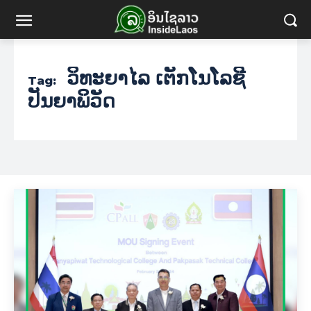
ວິທະຍາໄລ ເຕັກໂນໂລຊີ
Tag:
ປັນຍາພິວັດ