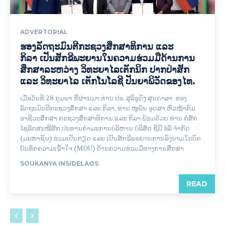
ADVERTORIAL
ຮອງລັດຖະມົນຕີກະຊວງສຶກສາທິການ ແລະ
ກິລາ ເປັນສັກຂີພະຍານໃນຄວາມຮ່ວມມືດ້ານການ
ສຶກສາລະຫວ່າງ ວິທະຍາໄລເຕັກນິກ ປາກປ່າສັກ
ແລະ ວິທະຍາໄລ ເຕັກໂນໂລຊີ ປັນຍາພິວັດຂອງໄທ.
ເມື່ອວັນທີ 28 ກຸມພາ ທີ່ຜ່ານມາ ທ່ານ ປອ. ສຸລິອຸດົງ ສຸນດາລາ ຮອງ
ລັດຖະມົນຕີກະຊວງສຶກສາ ແລະ ກິລາ, ທ່ານ ໜູພັນ ອຸດສາ ຫົວໜ້າກົມ
ອາຊີວະສຶກສາ ກະຊວງສຶກສາທິການ ແລະ ກິລາ ພ້ອມ​ດ້ວຍ​ ທ່ານ ກໍ່ສັກ
ໄຊລັດສະໝີສັກ ປະທານກຳມະການບໍລິຫານ ບໍລິສັດ ຊີພີ ອໍລ໌ ຈຳກັດ
(ມະຫາຊົນ) ຮ່ວມເປັນກຽດ ແລະ ເປັນສັກຂີພະຍານການລົງນາມໃນບົດ
ບັນທຶກຄວາມເຂົ້າໃຈ (MOU) ດ້ານຄວາມຮ່ວມມືທາງການສຶກສາ
SOUKANYA INSIDELAOS
READ