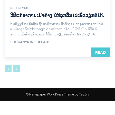
LIFESTYLE
ວິທີແກ້ອາການເມົາຄ້າງ ໃຫ້ລຸກຂຶ້ນໄປເຮັດວຽກຕໍ່ໄດ້.
ກິນລ້ຽງໜັກແລ້ວຕື່ນເຊົ້າມາມີອາການເມົາຄ້າງ ບໍ່ຢາກລຸກອອກຈາກບ່ອນ
ແຕ່ຕ້ອງລຸກຂຶ້ນໄປເຮັດວຽກ ຄວນ​ເຮັດ​ແນວ​ໃດ? ມື້ນີ້ເຮົາ​ມີ 5 ວິທີ​ແກ້​
ອາການ​ເມົາ​ຄ້າງ ທີ່ຈະຊ່ວຍໃຫ້ທ່ານກຽມພ້ອມທີ່ຈະໄປເຮັດວຽກໄດ້.
SOUKANYA INSIDELAOS
READ
© Newspaper WordPress Theme by TagDiv