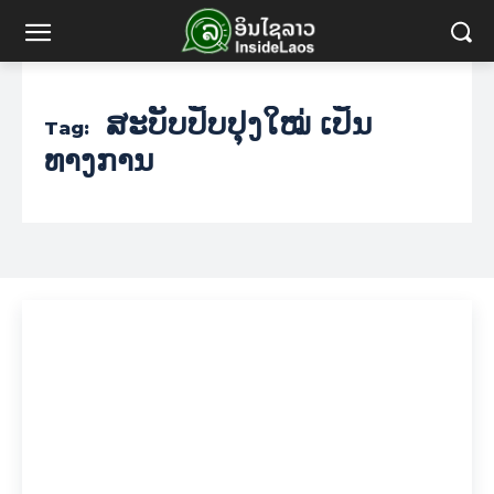
ສະບັບປັບປຸງໃໝ່ ເປັນ
Tag:
ທາງການ