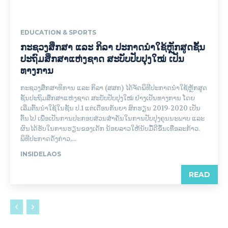
EDUCATION & SPORTS
ກະຊວງສຶກສາ ແລະ ກິລາ ປະກາດນຳໃຊ້ຫຼັກສູດຊັ້ນ
ປະຖົມສຶກສາແຫ່ງຊາດ ສະບັບປັບປຸງໃໝ່ ເປັນ
ທາງການ
ກະຊວງສຶກສາທິການ ແລະ ກິລາ (ສສກ) ໄດ້ຈັດພິທີປະກາດນຳໃຊ້ຫຼັກສູດ
ຊັ້ນປະຖົມສຶກສາແຫ່ງຊາດ ສະບັບປັບປຸງໃໝ່ ຢ່າງເປັນທາງການ ໂດຍ
ເລີ່ມຕົ້ນນຳໃຊ້ໃນຊັ້ນ ປ.1 ​ແຕ່ເດືອນກັນຍາ ສົກຮຽນ 2019-2020 ​ເປັນ​
ຕົ້ນ​ໄປ ​ເພື່ອ​​ເປັນການ​ປະກອບສ່ວນ​ສຳຄັນ​ໃນ​ການ​ປັບປຸງ​ຄຸນ​ນະພາ​ບ ແລະ ​
ຜົນ​ໄດ້​ຮັບ​ໃນ​ການ​ຮຽນ​ຂອງ​ເດັກ ນ້ອຍ​ລາວ​ໃຫ້​ນັບ​ມື້​ດີ​ຂຶ້ນ​ເທື່ອລະ​ກ້າວ.
ພິທີປະກາດດັ່ງກ່າວ,...
INSIDELAOS
READ