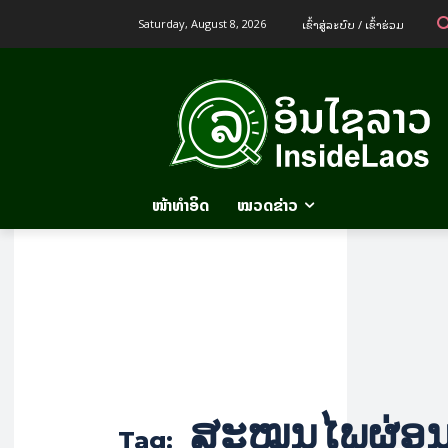
ເຂົ້າ​ສູ່​ລະ​ບົບ / ເຂົ້າ​ຮ່ວມ
Saturday, August 8, 2026
ໜ້າທຳອິດ
ໝວດຂ່າວ
ສະໝຸນໄພຜ່ອ
Tag: