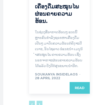
ເຄື່ອງດື່ມສະໝຸນໄພ
ຜ່ອນຄາຍຄວາມ
ຮ້ອນ.
ໃນຊ່ວງທີ່ອາກາດຮ້ອນໆ ແບບນີ້
ຫຼາຍຄົນກຳລັງຊອກຫາເຄື່ອງດື່ມ
ເຢັນໆ ມາດັບຄວາມຮ້ອນກໍຄົງຈະດີ
ເນາະ, ອິນໄຊລາວ ຂໍແນະນຳ ເມນູນ້
ຳສະໝູນໄພ ຄາຍຄວາມຮ້ອນ ເຊິ່ງ
ນອກຈາກຈະຜ່ອນຄາຍຄວາມຮ້ອນ
ໄດ້ແລ້ວ ຍັງດີຕໍ່ສຸຂະພາບນຳອີກ.
SOUKANYA INSIDELAOS
-
28 APRIL 2022
READ