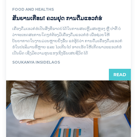
FOOD AND HEALTHS
ສັນຍານເຕືອນ! ຄວນຢຸດ ການດື່ມແອວກໍຮໍ
ເຄື່ອງດື່ມເອວກໍຮໍເປັນສິ່ງທີ່ຂາດບໍ່ໄດ້ໃນການສະເຫຼີມສະຫຼອງ ຫຼື ປາຕີ້ ບໍ່
ວ່າຈະເທດສະການໃດໆກໍຕ້ອງມີເຄື່ອງດື່ມແອວກໍຮໍ ເພື່ອຊ່ວຍໃຫ້
ບັນຍາກາດໃນງານມ່ວນຫຼາຍຍິ່ງຂຶ້ນ ແຕ່ຮູ້ບໍ່ວ່າ ການດື່ມເຄື່ອງດື່ມແອວກໍ
ຮໍໃນປະລິມານທີ່ຫຼາຍ ແລະ ໄວເກີນໄປ ອາດເຮັດໃຫ້ເກີດພາວະແອວກໍຮໍ
ເປັນພິດ ເຊິ່ງມີຄວາມຮຸນແຮງເຖິງຂັ້ນເສຍຊີວິດໄດ້
SOUKANYA INSIDELAOS
READ