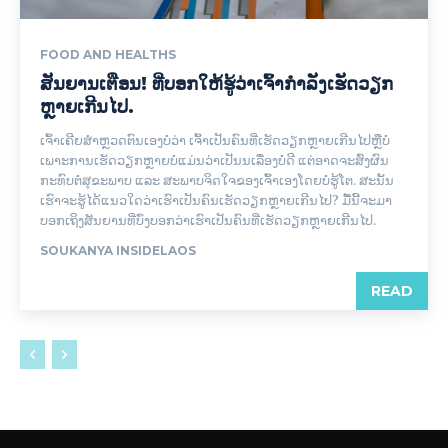
FOOD AND HEALTHS
ສັນຍານເຕືອນ! ທີ່ບອກໃຫ້ຮູ້ວ່າເຈົ້າກໍາລັງເຮັດວຽກ
ຫຼາຍເກີນໄປ.
ເຈົ້າເຄີຍສຳຫຼວດຕົນເອງບໍ່ວ່າ ເຈົ້າເປັນຄົນທີ່ເຮັດວຽກຫຼາຍເກີນໄປຫຼືບໍ່
ເພາະການເຮັດວຽກຫຼາຍບໍ່ແມ່ນວ່າເປັນນເລື່ອງບໍ່ດີ ແຕ່ອາດຈະສົ່ງຜົນ
ກະທົບຕໍ່ສຸຂະພາບ ແລະ ສະພາບຈິດໃຈຂອງເຈົ້າເອງໂດຍບໍ່ຮູ້ໂຕ. ສະນັ້ນ
ເຮົາຈະຮູ້ໄດ້ແນວໃດວ່າເຮົາເປັນຄົນເຮັດວຽກຫຼາຍເກີນໄປ? ມື້ນີ້ຈະມາ
ບອກເຖິງສັນຍານທີ່ບົ່ງບອກວ່າເຮົາເປັນຄົນທີ່ເຮັດວຽກຫຼາຍເກີນໄປ.
SOUKANYA INSIDELAOS
READ