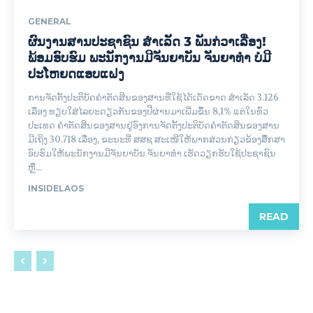
GENERAL
ຜົນງານສານປະຊາຊົນ ສຳເລັດ 3 ພັນກ່ວາເລື່ອງ!
ພ້ອມອົບຮົມ ພະນັກງານມີຈັນຍາບັນ ຈັນຍາທຳ ບໍ່ມີ
ປະໂຫຍດແອບແຝງ
ການຈັດຕັ້ງປະຕິບັດຄຳຕັດສິນຂອງສານທີ່ໃຊ້ໄດ້ເດັດຂາດ ສຳເລັດ 3.126
ເລື່ອງ ທຽບໃສ່ໄລຍະດຽວກັນຂອງປີຜ່ານມາເພີ່ມຂຶ້ນ 8,1% ແຕ່ໃນທົ່ວ
ປະເທດ ຄໍາຕັດສິນຂອງສານຢູ່ອົງການຈັດຕັ້ງປະຕິບັດຄຳຕັດສິນຂອງສານ
ມີເຖິງ 30.718 ເລື່ອງ, ຂະນະທີ່ ສສຊ ສະເໜີໃຫ້ພາກສ່ວນກ່ຽວຂ້ອງສຶຶກສາ
ອົບຮົມໃຫ້ພະນັກງານມີຈັນຍາບັນ ຈັນຍາທຳ ເຮັດວຽກຮັບໃຊ້ປະຊາຊົນ
ຫຼື...
INSIDELAOS
READ