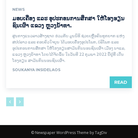
NEWS
ມອບເຄື່ອງ ແລະ ອຸປະກອນການສຶກສາ ໃຫ້ໂຮງຮຽນ
ຊົນເຜົ່າ ແຂວງ ຫຼວງນໍ້າທາ.
ສູນກາງແນວລາວສ້າງຊາດ ຮ່ວມກັບ ມູນນິທິ ຊ່ວຍເຫຼືອຄົນທຸກຍາກ ແຫ່ງ
ສປປລາວ ແລະ ຄອບຄົວໃຈບຸນ ໄດ້ມອບເຄື່ອງອຸປະໂພກ, ບໍລິໂພກ ແລະ
ອຸປະກອນການສຶກສາ ໃຫ້ໂຮງຮຽນສາມັນກິນນອນຊົນເຜົ່າ ເມືອງ ນາແລ,
ແຂວງ ຫຼວງນໍ້າທາ ໂດຍໄດ້ຈັດຂຶ້ນ ໃນວັນທີ 22 ກຸມພາ 2022 ນີ້ຢູ່ທີ່ ເດີ່ນ
ໂຮງຮຽນ ສາມັນກິນນອນຊົນເຜົ່າ.
SOUKANYA INSIDELAOS
READ
© Newspaper WordPress Theme by TagDiv