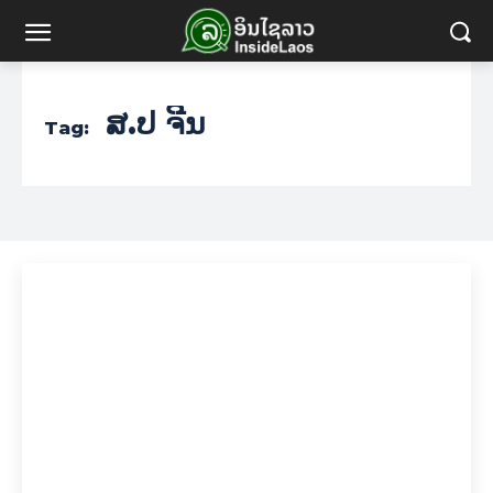
ສ.ປ ຈີນ
Tag: