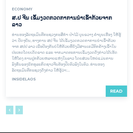
ECONOMY
ສ.ປ ຈີນ ເຂັ້ມງວດກວດກາການນໍາເຂົ້າກ້ວຍຈາກ
ລາວ
ທ່ານຮອງລັດຖະມົນຕີກະຊວງກະສິກໍາ-ປ່າໄມ້ ບຸນຂວາງ ຄໍາບຸນເຮືອງ ໃຫ້ຮູ້
ວ່າ: ປັດຈຸບັນ, ທາງການ ສປ ຈີນ ໄດ້ເຂັ້ມງວດກວດກາການນໍາເຂົ້າກ້ວຍ
ຈາກ ສປປ ລາວ ເພື່ອປ້ອງກັນບໍ່ໃຫ້ກ້ວຍທີ່ຍັງມີສານເຄມີຕົກຄ້າງເຂົ້າໃນ
ປະເທດໂດຍເດັດຂາດ ແລະ ຈາກມາດຕະການເຂັ້ມງວດດັ່ງກ່າວໄດ້ເຮັດ
ໃຫ້ໂຄງ ການປູກກ້ວຍຫລາຍແຫ່ງໃນລາວ ໂດຍສ່ວນໃຫຍ່ແມ່ນການ
ລົງທຶນຂອງນັກທຸລະກິດຊາວຈີນຕ້ອງປິດຕົວລົງໃນຕົວ. ທ່ານຮອງ
ລັດຖະມົນຕີກະຊວງດັ່ງກ່າວ ໃຫ້ຮູ້ວ່າ:...
INSIDELAOS
READ