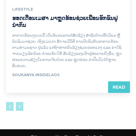
LIFESTYLE
ຮອດເດືອນເມສາ ມາຫຼຸດຮ້ອນຊ່ວຍເພື່ອນຮັກຂົນຟູ
ນຳກັນ
ອາກາດຮ້ອນໆແບບນີ້ ເປັນອັນຕະລາຍຕໍ່ສັດລ້ຽງ ສຳລັບບ້ານທີ່ບໍ່ມີແອ ຫຼື
ພັດລົມມາຊ່ວຍ. ເຖິງແມ່ນວ່າ ສັດຈະມີວິທີ ການປັບຕົວກັບອາກາດຮ້ອນ
ຕາມທຳມະຊາດ ຢູ່ແລ້ວ ແຕ່ຖ້າຫາກຄົນລ້ຽງຊ່ວຍອອກແຮງ ແລະ ຄ່າໃຊ້
ຈ່າຍພຽງເລັກນ້ອຍ ກໍຈະເຮັດໃຫ້ ສັດລ້ຽງຂອງເຮົາຢູ່ສະບາຍຍິ່ງຂຶ້ນ, ຫຼຸດ
ຜ່ອນຄວາມສ່ຽງໃນການເຈັບປ່ວຍ ແລະ ຫຼຸດຜ່ອນ ຄ່າປິ່ນປົວໄດ້ຫຼາຍ
ສົມຄວນ.
SOUKANYA INSIDELAOS
READ