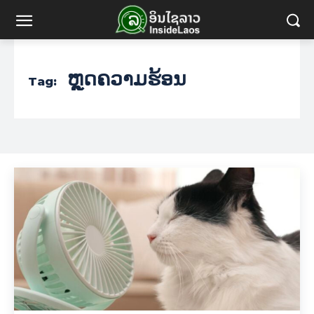
ຫຼຸດຄວາມຮ້ອນ
Tag: