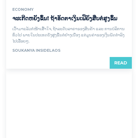
ECONOMY
ຈະເກີດຫຍັງຂຶ້ນ! ຖ້າອັດຕາເງິນເຟີ້ຍັງສືບຕໍ່ສູງຂຶ້ນ
ເວົ້າມາແລ້ວກໍໜ້າເສົ້າໃຈ, ຖ້າລະດັບລາຄາຂອງສິນຄ້າ ແລະ ການບໍລິການ
ທົ່ວໄປ ພາຍໃນປະເທດຍັງສູງຂຶ້ນຕໍ່ຢ່າງເນື່ອງ ແຕ່ມູນຄ່າຂອງເງິນພັດຕໍ່າລົງ
ໄປເລື້ອຍໆ.
SOUKANYA INSIDELAOS
READ