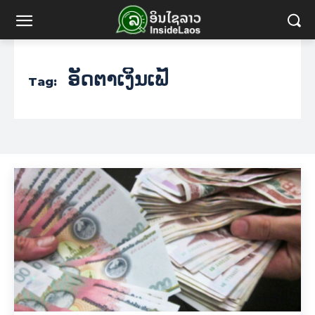
ອັດຕາເງິນເຟີ້
Tag: