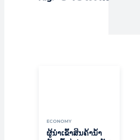
ECONOMY
ຜູ້ນຳເຂົ້າສິນຄ້ານ້ຳ