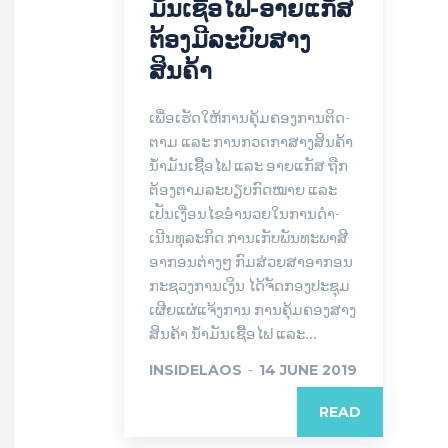
ມັນເຊື້ອໄຟ-ອາຍແກັສ
ຕ້ອງມີລະບົບສາງ
ສິນຄ້າ
ເພື່ອ​ເຮັດ​ໃຫ້­ການ​ຄຸ້ມ​ຄອງ​ການ​ຕິດ­
ຕາມ ແລະ ການ​ກວດ­ກາ​ສາງ​ສິນ­ຄ້າ
ນ້ຳ­ມັນ​ເຊື້ອ​ໄຟ ແລະ ອາຍ​ແກັສ ຖືກ
ຕ້ອງ​ຕາມ​ລະ­ບຽບ​ກົດ­ໝາຍ ແລະ
ເປັນ​ເງື່ອນ­ໄຂ​ອຳ­ນວຍ​ໃນ​ການ​ດຳ­
ເນີນ​ທຸ­ລະ​ກິດ ການ​ເກັບ​ພັນ­ທະ​ພາ­ສີ​
ອາ­ກອນ​ຕ່າງໆ ກົມ​ສ່ວຍ​ສາ​ອາ­ກອນ
ກະ­ຊວງ​ການ​ເງິນ ໄດ້​ຈັດ​ກອງ​ປະ­ຊຸມ​
ເຜີຍ­ແຜ່​ແຈ້ງ​ການ ການ​ຄຸ້ມ​ຄອງ​ສາງ​
ສິນ­ຄ້າ ນ້ຳ­ມັນ​ເຊື້ອ​ໄຟ ແລະ...
INSIDELAOS
-
14 JUNE 2019
READ