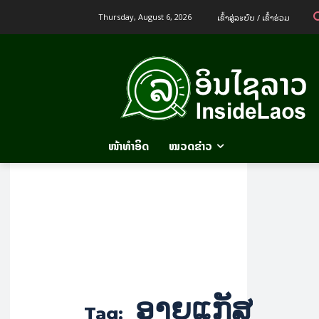
ເຂົ້າ​ສູ່​ລະ​ບົບ / ເຂົ້າ​ຮ່ວມ
Thursday, August 6, 2026
ໜ້າທຳອິດ
ໝວດຂ່າວ
ອາຍແກັສ
Tag: