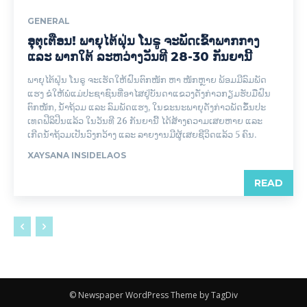
GENERAL
ອຸຕຸເຕືອນ! ພາຍຸໄຕ້ຝຸ່ນ ໂນຣູ ຈະພັດເຂົ້າພາກກາງ
ແລະ ພາກໃຕ້ ລະຫວ່າງວັນທີ 28-30 ກັນຍານີ້
ພາຍຸໄຕ້ຝຸ່ນ ໂນຣູ ຈະເຮັດໃຫ້ຝົນຕົກໜັກ ຫາ ໜັກຫຼາຍ ພ້ອມມີລົມພັດ
ແຮງ ຂໍໃຫ້ພໍ່ແມ່ປະຊາຊົນທີ່ອາໄສຢູ່ບັນດາແຂວງດັ່ງກ່າວກຽມຮັບມືຝົນ
ຕົກໜັກ, ນ້ຳຖ້ວມ ແລະ ລົມພັດແຮງ, ໃນຂະນະພາຍຸດັ່ງກ່າວພັດຂຶ້ນປະ
ເທດຟິລິປິນແລ້ວ ໃນວັນທີ 26 ກັນຍານີ້ ໄດ້ສ້າງຄວາມເສຍຫາຍ ແລະ
ເກີດນ້ຳຖ້ວມເປັນວົງກວ້າງ ແລະ ລາຍງານມີຜູ້ເສຍຊີວິດແລ້ວ 5 ຄົນ.
XAYSANA INSIDELAOS
READ
© Newspaper WordPress Theme by TagDiv