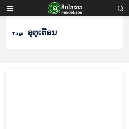
ອຸຕຸເຕືອນ
Tag: