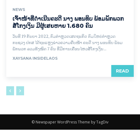
NEWS
ເຈົ້າໜ້າທີ່ດຳເນີນຄະດີ ນາງ ພອນທິບ ພ້ອມພັກພວກ
ສໍ້ໂກງເງິນ ມີຜູ້ເສຍຫາຍ 1.680 ຄົນ
ວັນທີ 19 ກັນຍາ 2022, ກົມຕໍາຫຼວດເສດຖະກິດ ກົມໃຫຍ່ຕໍາຫຼວດ
ກະຊວງ ປກສ ໄດ້ຖະແຫຼງຂ່າວຄວາມຄືບໜ້າ ຄະດີ ນາງ ພອນທິບ ພ້ອມ
ພັກພວກ ລວມທັງໝົດ 7 ຄົນ ທີ່ມີການເຄື່ອນໄຫວສໍ້ໂກງເງິນ...
XAYSANA INSIDELAOS
READ
© Newspaper WordPress Theme by TagDiv