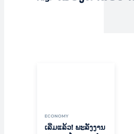
ECONOMY
ເລີ່ມ​ແລ້ວ! ພະລັງງານ​