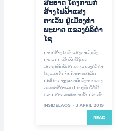
ສະ​ອາດ ​ໂຄ​ງ​ການ​ກໍ່​
ສ້າງໄຟຟ້າແສງ
ຕາເວັນ ຢູ່ເມືອງທ່າ
ພະບາດ ແຂວງ​ບໍ​ລິ​ຄຳ​
ໄຊ
ການກໍ່ສ້າງໄຟຟ້າແສງຕາເວັນດັ່ງ
ກ່າວແມ່ນ ເພື່ອຮັບໃຊ້ເຂດ
ເສດຖະກິດພິເສດຂອງແຂວງບໍລິຄຳ
ໄຊ ແລະ ຕິດພັນກັບການຜະລິດ
ກະສິກຳຕ່າງໆແບບຄົບວົງຈອນຂອງ
ເຂດກະສິກຳເລກ 1 ກອງທັບໃຫ້ມີ
ຄວາມສະດວກສະບາຍຂຶ້ນກວ່າເກົ່າ.
INSIDELAOS
-
3 APRIL 2019
READ