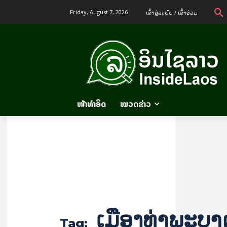
ເຂົ້າ​ສູ່​ລະ​ບົບ / ເຂົ້າ​ຮ່ວມ
Friday, August 7, 2026
ໜ້າທຳອິດ
ໝວດຂ່າວ
ເມືອງທ່າພະບາ
Tag: