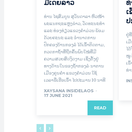
ມີເດຍລາວ
ທ
ເ
ທ່ານ ໄຊສົມບູນ ສຸວັນດາລາ ຫົວໜ້າ
ປ
ພະແນກຖະແຫຼງຂ່າວ, ວັດທະນະທຳ
ແລະ ທ່ອງທ່ຽວແຂວງຄຳມ່ວນ ພ້ອມ
ຢູ່
ດ້ວຍຄະນະ ແລະ ອຳນາດການ
ເມ
ປົກຄອງບ້ານກອງລໍ ໄດ້ເຂົ້າຕິດຕາມ,
ໄດ
ກວດກາຖ້ຳທີ່ຖືກຄົ້ນພົບໃໝ່ທີ່ມີ
ໝູ
ຄວາມສວຍສົດງົດງາມ ເຊິ່ງຕັ້ງຢູ່
ເຂ
ທາງດ້ານໃນຂອງຖ້ຳກອງລໍ-ນາຕານ
ທ່
ເມືອງຄູນຄຳ ແຂວງຄຳມ່ວນ ໃຊ້
ເວລາຂີ່ເຮືອເຂົ້າ ໄປປະມານ 10 ນາທີ
IN
XAYSANA INSIDELAOS
-
17 JUNE 2021
READ