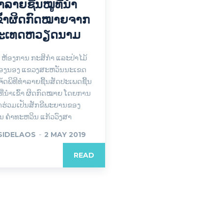
ຳລາຍຊີ້ນໝູທີ່ນຳ
ຂົ້າຜິດກົດໝາຍຈາກ
ະເທດຫວຽດນາມ
ທີ່ ຫ້ອງການ ກະສິກຳ ແລະປ່າໄມ້
ືອງນອງ ແຂວງສະຫວັນນະເຂດ
້ຈັດພິທີທຳລາຍຊີ້ນສັດປະເພດຊີ້ນ
 ທີ່ນຳເຂົ້າ ຜິດກົດໝາຍ ໂດຍການ
ົ້າຮ່ວມເປັນສັກຂີພະຍານຂອງ
ານ ຄຳທະຫວິນ ແກ້ວວົງສາ
SIDELAOS
-
2 MAY 2019
READ