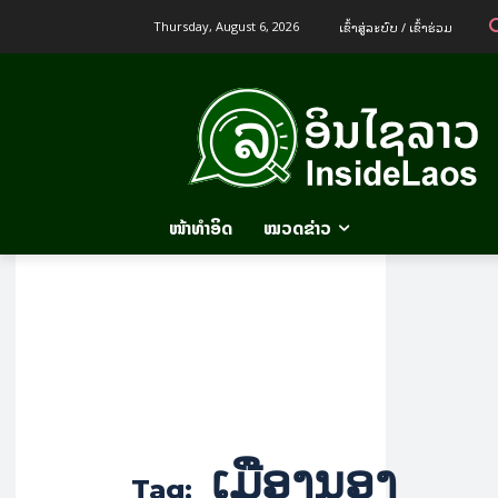
ເຂົ້າ​ສູ່​ລະ​ບົບ / ເຂົ້າ​ຮ່ວມ
Thursday, August 6, 2026
ໜ້າທຳອິດ
ໝວດຂ່າວ
ເມືອງນອງ
Tag: