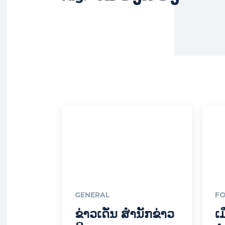
GENERAL
FO
ຂ່າວເດັ່ນ ສຳນັກຂ່າວ
ເ