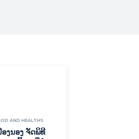
OD AND HEALTHS
ມືອງນອງ ຈັດພິທີ