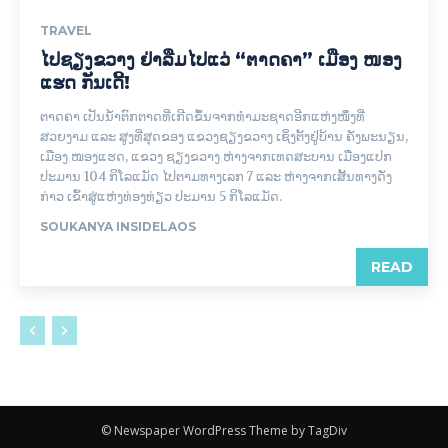
TRAVEL
ໄປຊຽງຂວາງ ຢ່າລືມໄປແວ່ “ຕາດຄາ” ເມືອງ ໜອງ
ແຮດ ກັນເດີ້!
ຕາດຄາ ເປັນນ້ຳຕົກຕາດທີ່ເກີດຂຶ້ນຈາກທຳມະຊາດອີກແຫ່ງໜຶ່ງທີ່
ສວຍງາມ ແລະ ສູງທີ່ສຸດຂອງ ແຂວງຊຽງຂວາງ ເຊິ່ງຕັ້ງຢູ່ບ້ານ ຄັງພະນຽນ,
ເມືອງ ໜອງແຮດ, ແຂວງ ຊຽງຂວາງ ຫ່າງຈາກເທດສະບານ ເມືອງແປກ
ປະມານ 104 ກິໂລແມັດ ໄປຕາມທາງເລກ 7 ແລະ ຫ່າງຈາກເສັ້ນທາງດັ່ງ
ກ່າວ ເຂົ້າສູ່ແຫ່ງທ່ອງທ່ຽວ ປະມານ 5 ກິໂລແມັດ.
SOUKANYA INSIDELAOS
READ
© Newspaper WordPress Theme by TagDiv