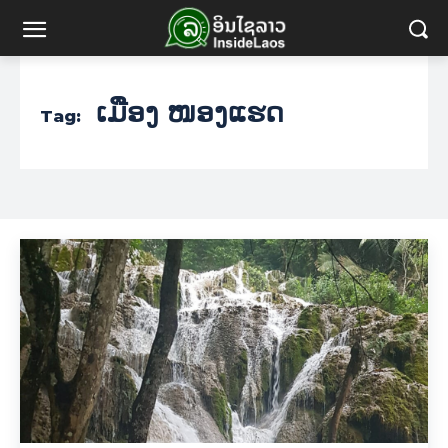
ເມືອງ ໜອງແຮດ
Tag: