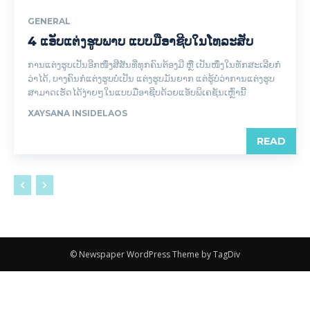
GENERAL
4 ແອັບແຕ່ງຮູບພາບ ແບບມືອາຊີບໃນໂທລະສັບ
ການແຕ່ງຮູບເປັນອີກໜຶ່ງສີສັນທີ່ທຸກຄົນຕ້ອງມີ ຫຼື ເປັນໜຶ່ງໃນທັກສະເລີຍກໍ
ວ່າໄດ້, ບາງຄົນກໍແຕ່ງຮູບບໍ່ເປັນ ແຕ່ງຮູບມັນຍາກ ແຕ່ຮູ້ບໍ່ວ່າການແຕ່ງຮູບ
ສາມາດເຮັດໄດ້ງ່າຍໆໃນແບບມືອາຊີບດ້ວຍແອັບພິເຄຊັນເຫຼົ່ານີ້
XAYSANA INSIDELAOS
READ
© Newspaper WordPress Theme by TagDiv