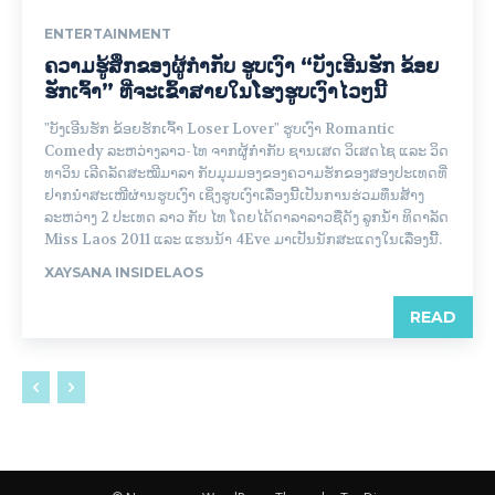
ENTERTAINMENT
ຄວາມຮູ້ສຶກຂອງຜູ້ກຳກັບ ຮູບເງົາ “ບັງເອີນຮັກ ຂ້ອຍ
ຮັກເຈົ້າ” ທີ່ຈະເຂົ້າສາຍໃນໂຮງຮູບເງົາໄວໆນີ້
"ບັງເອີນຮັກ ຂ້ອຍຮັກເຈົ້າ Loser Lover" ຮູບເງົາ Romantic
Comedy ລະຫວ່າງລາວ-ໄທ ຈາກຜູ້ກຳກັບ ຊານເສດ ວິເສດໄຊ ແລະ ວິດ
ທາວິນ ເລີດລັດສະໝີມາລາ ກັບມຸມມອງຂອງຄວາມຮັກຂອງສອງປະເທດທີ່
ຢາກນຳສະເໜີຜ່ານຮູບເງົາ ເຊິ່ງຮູບເງົາເລື່ອງນີ້ເປັນການຮ່ວມທຶນສ້າງ
ລະຫວ່າງ 2 ປະເທດ ລາວ ກັບ ໄທ ໂດຍໄດ້ດາລາລາວຊື່ດັງ ລູກນໍ້າ ທິດາລັດ
Miss Laos 2011 ແລະ ແຮນນ້າ 4Eve ມາເປັນນັກສະແດງໃນເລື່ອງນີ້.
XAYSANA INSIDELAOS
READ