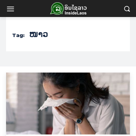
ໜາວ
Tag: