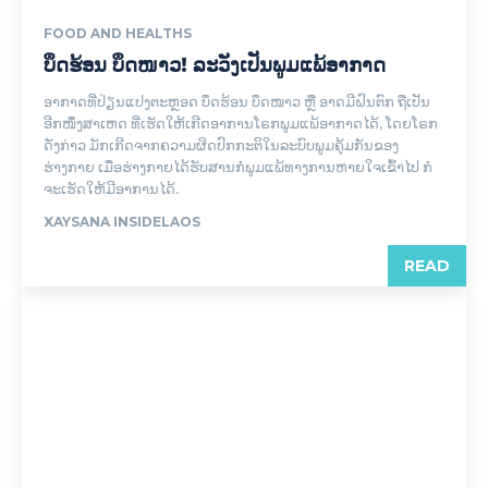
FOOD AND HEALTHS
ບຶດຮ້ອນ ບຶດໜາວ! ລະວັງເປັນພູມແພ້ອາກາດ
ອາກາດທີ່ປ່ຽນແປງຕະຫຼອດ ບຶດຮ້ອນ ບຶດໜາວ ຫຼື ອາດມີຝົນຕົກ ຖືເປັນ
ອີກໜຶ່ງສາເຫດ ທີ່ເຮັດໃຫ້ເກີດອາການໂຣກພູມແພ້ອາກາດໄດ້, ໂດຍໂຣກ
ດັ່ງກ່າວ ມັກເກີດຈາກຄວາມຜິດປົກກະຕິໃນລະບົບພູມຄຸ້ມກັນຂອງ
ຮ່າງກາຍ ເມື່ອຮ່າງກາຍໄດ້ຮັບສານກໍ່ພູມແພ້ທາງການຫາຍໃຈເຂົ້າໄປ ກໍ
ຈະເຮັດໃຫ້ມີອາການໄດ້.
XAYSANA INSIDELAOS
READ