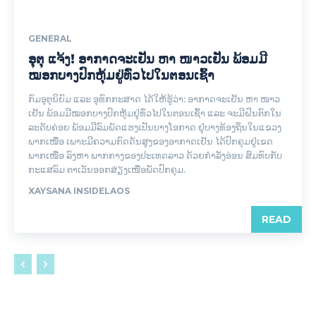
GENERAL
ອຸຕຸ ແຈ້ງ! ອາກາດຈະເຢັນ ຫາ ໜາວເຢັນ ພ້ອມມີ
ໝອກບາງປົກຫຸ້ມຢູ່ທົ່ວໄປໃນຕອນເຊົ້າ
ກົມອຸຕຸນິຍົມ ແລະ ອຸທົກກະສາດ ໄດ້ໃຫ້ຮູ້ວ່າ: ອາກາດຈະເຢັນ ຫາ ໜາວ
ເຢັນ ພ້ອມມີໝອກບາງປົກຫຸ້ມຢູ່ທົ່ວໄປໃນຕອນເຊົ້າ ແລະ ຈະມີຝົນຕົກໃນ
ລະດັບຄ່ອຍ ພ້ອມມີລົມພັດແຮງເປັນບາງໂອກາດ ຢູ່ບາງທ້ອງຖິ່ນໃນແຂວງ
ພາກເໜືອ ເພາະມີຄວາມກົດດັນສູງຂອງອາກາດເຢັນ ໄດ້ປົກຄຸມຢູ່ເຂດ
ພາກເໜືອ ລົງຫາ ພາກກາງຂອງປະເທດລາວ ດ້ວຍກໍາລັງອ່ອນ ສົມທົບກັບ
ກະແສລົມ ຕາເວັນອອກສ່ຽງເໜືອພັດປົກຄຸມ.
XAYSANA INSIDELAOS
READ