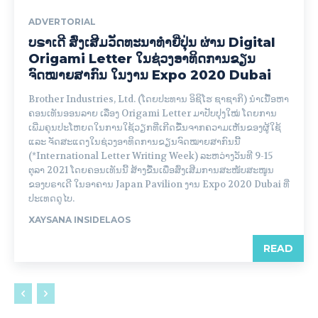
ADVERTORIAL
ບຣາເດີ ສົ່ງເສີມວັດທະນາທໍາຍີ່ປຸ່ນ ຜ່ານ Digital
Origami Letter ໃນຊ່ວງອາທິດການຂຽນ
ຈົດໝາຍສາກົນ ໃນງານ Expo 2020 Dubai
Brother Industries, Ltd. (ໂດຍປະທານ ອິຊິໂຮ ຊາຊາກິ) ນໍາເນື້ອຫາ
ຄອນເທັນອອນລາຍ ເລື່ອງ Origami Letter ມາປັບປຸງໃໝ່ ໂດຍການ
ເພີ່ມຄຸນປະໂຫຍດໃນການໃຊ້ວຽກທີ່ເກີດຂື້ນຈາກຄວາມເຫັນຂອງຜູ້ໃຊ້
ແລະ ຈັດສະແດງໃນຊ່ວງອາທິດການຂຽນຈົດໝາຍສາກົນນີ້
(*International Letter Writing Week) ລະຫວ່າງວັນທີ 9-15
ຕຸລາ 2021 ໂດຍຄອນເທັນນີ້ ສ້າງຂື້ນເພື່ອສົ່ງເສີມການສະໜັບສະໜູນ
ຂອງບຣາເດີ ໃນອາຄານ Japan Pavilion ງານ Expo 2020 Dubai ທີ່
ປະເທດດູໄບ.
XAYSANA INSIDELAOS
READ