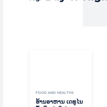
FOOD AND HEALTHS
ຮ້ານອາຫານ ເດທູໄນ