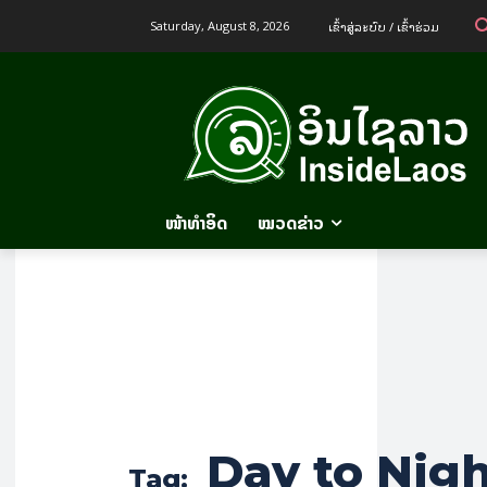
ເຂົ້າ​ສູ່​ລະ​ບົບ / ເຂົ້າ​ຮ່ວມ
Saturday, August 8, 2026
ໜ້າທຳອິດ
ໝວດຂ່າວ
Day to Nig
Tag: