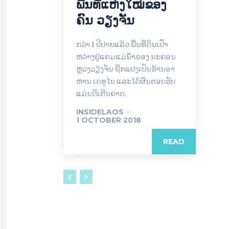
ພື້ນທີ່ແຫ່ງໃໝ່ຂອງ
ຄົນ ວຽງຈັນ
​ກວ່າ 1 ປີ​ປາຍ​ແລ້ວ ພື້ນ​ທີ່​ດິນ​ເປົ່າ​
ຫວ່າງຢູ່​ແຄມ​ແມ່​ນ້ຳ​ຂອງ ​ນະ​ຄອນ​
ຫຼວງວຽງຈັນ ຖືກແປງເປັນຮ້ານ​ອາ​
ຫານ​ ເດທູ​ໄນ ແລະ​​ໄດ້ຜົນ​ຕອບ​ຮັບ​​
ແມ່ນດີເກີນ​ຄາດ.
INSIDELAOS
-
1 OCTOBER 2018
READ